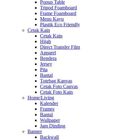
Popup Table
Tripod Foamboard
Frame Foamboard
Menu Kayu
Plastik Eco Friendly
Cetak Kain
Cetak Kain
Hijab
Direct Transfer Film
Apparel
Bendera
Jersey
Pita
Bantal
Totebag Kanvas
Cetak Foto Canvas
Cetak Foto Kain
Home/Living
Kalender
Frames
Bantal
Wallpaper
Jam Dinding
Banner
Backwall