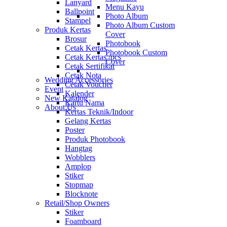
Lanyard
Menu Kayu
Ballpoint
Photo Album
Stampel
Photo Album Custom
Produk Kertas
Cover
Brosur
Photobook
Cetak Kertas
Photobook Custom
Cetak Kertas /pcs
Cover
Cetak Sertifikat
Cetak Nota
Wedding Accessories
Cetak Voucher
Event
Kalender
New Katalog
Kartu Nama
About Us
Kertas Teknik/Indoor
Gelang Kertas
Poster
Produk Photobook
Hangtag
Wobblers
Amplop
Stiker
Stopmap
Blocknote
Retail/Shop Owners
Stiker
Foamboard