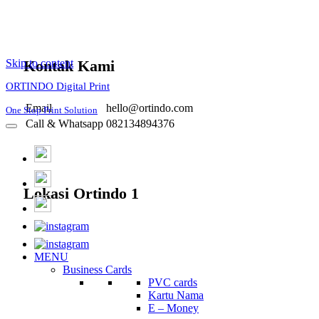
Skip to content
Kontak Kami
ORTINDO Digital Print
Email
hello@ortindo.com
One Stop Print Solution
Call & Whatsapp
082134894376
Lokasi Ortindo 1
MENU
Business Cards
PVC cards
Kartu Nama
E – Money