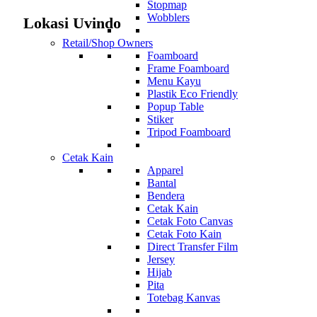
Stopmap
Wobblers
Lokasi Uvindo
Retail/Shop Owners
Foamboard
Frame Foamboard
Menu Kayu
Plastik Eco Friendly
Popup Table
Stiker
Tripod Foamboard
Cetak Kain
Apparel
Bantal
Bendera
Cetak Kain
Cetak Foto Canvas
Cetak Foto Kain
Direct Transfer Film
Jersey
Hijab
Pita
Totebag Kanvas