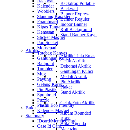
Backwall
Backdrop Portable
Kalender
Backwall
Wobblers
Banner Express
Standing Karakter
Banner Reguler
Foamboard
Indoor Banner
Kipas Tangan
Roll Background
Kemasan
Stand Banner Kayu
Sticker Magnet
Pop Socket
Mousepad
Akrilik
Totebag Kanvas
Akrilik Tinta Emas
Gantungan Kunci
Cetak Akrilik
Ballpoint
Dekorasi Akrilik
Tumbler
Gantungan Kunci
Mug
Medali Akrilik
Payung
Pin Akrilik
Gelang Karet
Plakat
Pin Plastik
Stand Akrilik
Spunbond
Puzzle
Cetak Foto Akrilik
Plastik Eco Friendly
Buku
Kalender Magnet
Album Rounded
Stationary
Buku
IDcard/Member Card
Buku Agenda
Case Id Card
Magazine