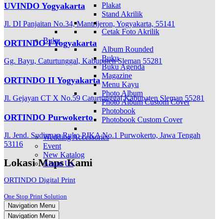
UVINDO Yogyakarta
Plakat
Stand Akrilik
Jl. DI Panjaitan No.34, Mantrijeron, Yogyakarta, 55141
Cetak Foto Akrilik
Buku
ORTINDO I Yogyakarta
Album Rounded
Buku
Gg. Bayu, Caturtunggal, Kabupaten Sleman 55281
Buku Agenda
Magazine
ORTINDO II Yogyakarta
Menu Kayu
Photo Album
Jl. Gejayan CT X No.59 Caturtunggal Kabupaten Sleman 55281
Photo Album Custom Cover
Photobook
ORTINDO Purwokerto
Photobook Custom Cover
Jl. Jend. Sudirman Ruko PJKA No.1 Purwokerto, Jawa Tengah
Wedding Accessories
53116
Event
New Katalog
Lokasi Maps Kami
About Us
ORTINDO Digital Print
One Stop Print Solution
Navigation Menu
Navigation Menu