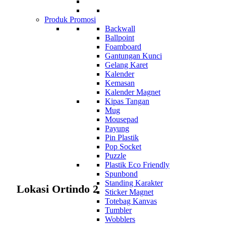
Produk Promosi
Backwall
Ballpoint
Foamboard
Gantungan Kunci
Gelang Karet
Kalender
Kemasan
Kalender Magnet
Kipas Tangan
Mug
Mousepad
Payung
Pin Plastik
Pop Socket
Puzzle
Plastik Eco Friendly
Spunbond
Standing Karakter
Lokasi Ortindo 2
Sticker Magnet
Totebag Kanvas
Tumbler
Wobblers