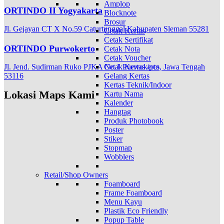
Amplop
ORTINDO II Yogyakarta
Blocknote
Brosur
Jl. Gejayan CT X No.59 Caturtunggal Kabupaten Sleman 55281
Cetak Kertas
Cetak Sertifikat
ORTINDO Purwokerto
Cetak Nota
Cetak Voucher
Jl. Jend. Sudirman Ruko PJKA No.1 Purwokerto, Jawa Tengah
Cetak Kertas /pcs
53116
Gelang Kertas
Kertas Teknik/Indoor
Lokasi Maps Kami
Kartu Nama
Kalender
Hangtag
Produk Photobook
Poster
Stiker
Stopmap
Wobblers
Retail/Shop Owners
Foamboard
Frame Foamboard
Menu Kayu
Plastik Eco Friendly
Popup Table