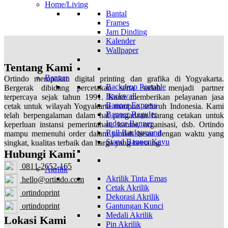
Home/Living
Bantal
Frames
Jam Dinding
Kalender
Wallpaper
Tentang Kami
Banner
Ortindo merupakan digital printing dan grafika di Yogyakarta.
Backdrop Portable
Bergerak dibidang percetakan serta sudah menjadi partner
Backwall
terpercaya sejak tahun 1991. Kami memberikan pelayanan jasa
Banner Express
cetak untuk wilayah Yogyakarta maupun seluruh Indonesia. Kami
Banner Reguler
telah berpengalaman dalam hal pengadaan barang cetakan untuk
Indoor Banner
keperluan instansi pemerintahan, kantor, organisasi, dsb. Ortindo
Roll Background
mampu memenuhi order dalam jumlah besar dengan waktu yang
Stand Banner Kayu
singkat, kualitas terbaik dan harga yang bersaing.
Hubungi Kami
0811-2652-165
Akrilik
Akrilik Tinta Emas
hello@ortindo.com
Cetak Akrilik
ortindoprint
Dekorasi Akrilik
Gantungan Kunci
ortindoprint
Medali Akrilik
Lokasi Kami
Pin Akrilik