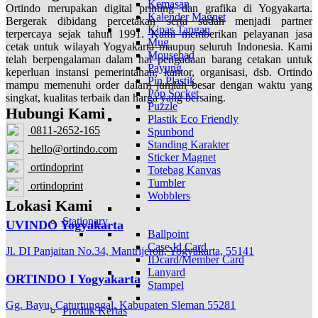
Kemasan
Ortindo merupakan digital printing dan grafika di Yogyakarta.
Kalender Magnet
Bergerak dibidang percetakan serta sudah menjadi partner
Kipas Tangan
terpercaya sejak tahun 1991. Kami memberikan pelayanan jasa
Mug
cetak untuk wilayah Yogyakarta maupun seluruh Indonesia. Kami
Mousepad
telah berpengalaman dalam hal pengadaan barang cetakan untuk
Payung
keperluan instansi pemerintahan, kantor, organisasi, dsb. Ortindo
Pin Plastik
mampu memenuhi order dalam jumlah besar dengan waktu yang
Pop Socket
singkat, kualitas terbaik dan harga yang bersaing.
Puzzle
Hubungi Kami
Plastik Eco Friendly
0811-2652-165
Spunbond
Standing Karakter
hello@ortindo.com
Sticker Magnet
ortindoprint
Totebag Kanvas
Tumbler
ortindoprint
Wobblers
Lokasi Kami
Stationary
UVINDO Yogyakarta
Ballpoint
Case Id Card
Jl. DI Panjaitan No.34, Mantrijeron, Yogyakarta, 55141
IDcard/Member Card
Lanyard
ORTINDO I Yogyakarta
Stampel
Gg. Bayu, Caturtunggal, Kabupaten Sleman 55281
Produk Kertas