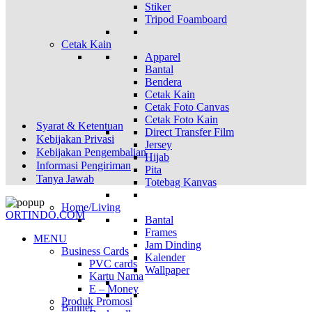
Stiker
Tripod Foamboard
Cetak Kain
Apparel
Bantal
Bendera
Cetak Kain
Cetak Foto Canvas
Cetak Foto Kain
Syarat & Ketentuan
Direct Transfer Film
Kebijakan Privasi
Jersey
Kebijakan Pengembalian
Hijab
Informasi Pengiriman
Pita
Tanya Jawab
Totebag Kanvas
Home/Living
ORTINDO.COM
Bantal
Frames
MENU
Jam Dinding
Business Cards
Kalender
PVC cards
Wallpaper
Kartu Nama
E – Money
Produk Promosi
Banner