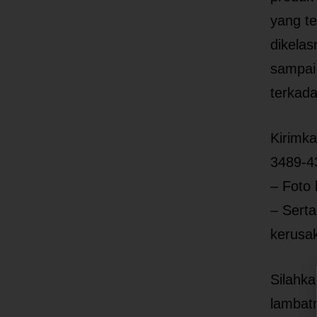
yang te
dikela
sampai
terkad
Kirimk
3489-4
– Foto
– Sert
kerusa
Silahka
lambatn