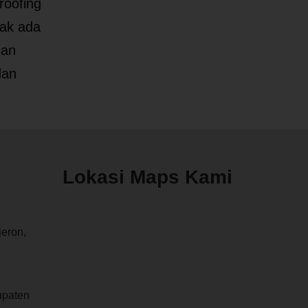
roofing
dak ada
gan
dan
Lokasi Maps Kami
jeron,
upaten