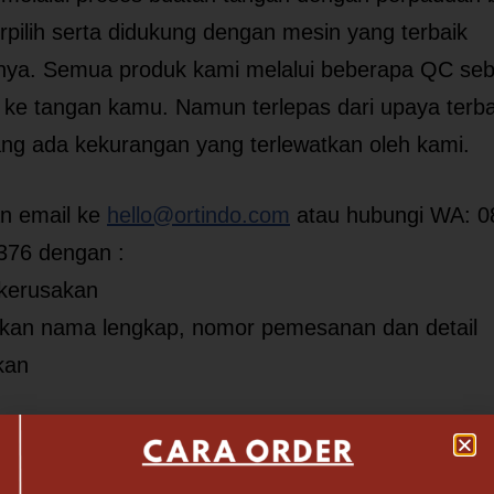
rpilih serta didukung dengan mesin yang terbaik
snya. Semua produk kami melalui beberapa QC se
 ke tangan kamu. Namun terlepas dari upaya terba
ang ada kekurangan yang terlewatkan oleh kami.
an email ke
hello@ortindo.com
atau hubungi WA: 0
376 dengan :
 kerusakan
akan nama lengkap, nomor pemesanan dan detail
kan
n menghubungi kami terkait kerusakan tersebut s
ya 1 x 24 jam setelah barang diterima. Jika keru