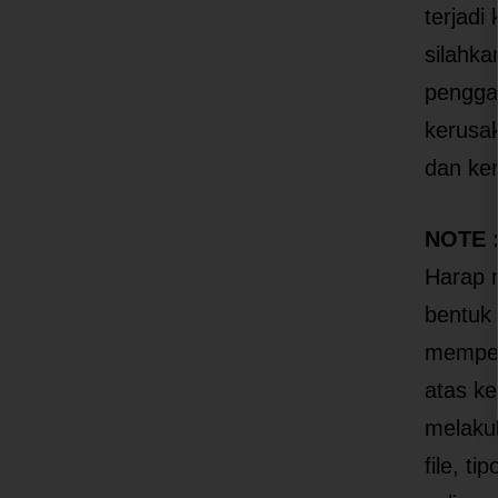
terjadi
silahk
penggan
kerusak
dan ke
NOTE 
Harap 
bentuk
memper
atas ke
melakuk
file, t