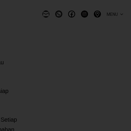
MENU
au
siap
 Setiap
 bahan