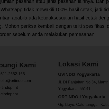
 jumlah pesanan atau jenis pesanan lainnya. Dan p
 Whatsapp tidak mewakili 100% hasil cetak, jadi ti
tian apabila ada ketidaksesuaian hasil cetak den
g. Mohon periksa kembali dengan teliti spesifikasi 
n order sebelum anda melakukan pemesanan.
Lokasi Kami
bungi Kami
811-2652-165
UVINDO Yogyakarta
ello@ortindo.com
Jl. DI Panjaitan No.34, Mantri
rtindoprint
Yogyakarta, 55141
rtindoprint
ORTINDO I Yogyakarta
Gg. Bayu, Caturtunggal, Kab