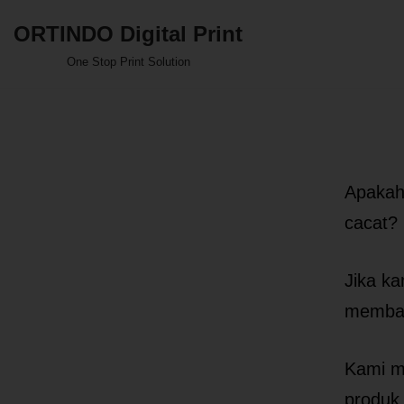
ORTINDO Digital Print
Skip
One Stop Print Solution
to
content
Apakah
cacat?
Jika ka
memba
Kami me
produk