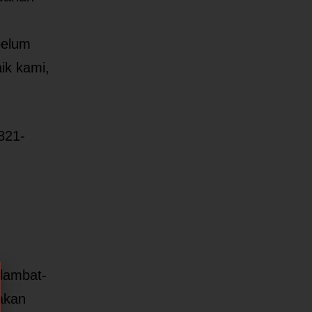
belum
ik kami,
821-
elambat-
sakan