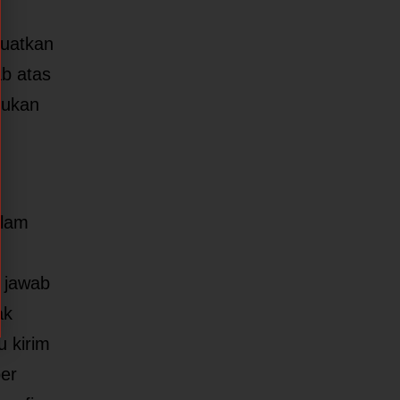
buatkan
ab atas
tukan
alam
 jawab
ak
u kirim
ber