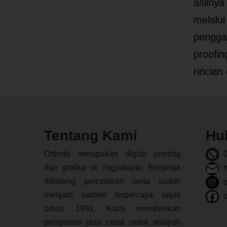
aslinya
melalui
penggan
proofin
rincia
Tentang Kami
Hu
Ortindo merupakan digital printing
0
dan grafika di Yogyakarta. Bergerak
h
dibidang percetakan serta sudah
o
menjadi partner terpercaya sejak
o
tahun 1991. Kami memberikan
pelayanan jasa cetak untuk wilayah