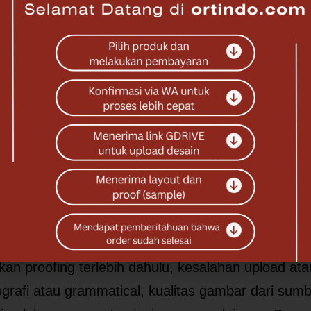
 karena eror produksi atau rusak dalam pengiriman
an dikirimkan kembali ke kami dan kami akan mem
tinya. Ortindo Digital Print tidak bertanggung jaw
an pelaporan di luar periode yang sudah kami ten
rusakan pada saat pengiriman.
:
mengerti bahwa kami tidak bisa mengembalikan d
 uang. Jika ada kerusakan pada produk, kami akan
baiki atau menggantinya. Kami tidak bertanggung
rusakan atau kesalahan dari pelanggan seperti tid
an proofing terlebih dahulu, kesalahan upload ata
ipografi atau grammatical, kualitas gambar dari sum