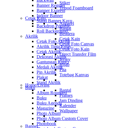
Backwall
Stiker
Banner Reguler
Tripod Foamboard
Banner Express
Indoor Banner
Cetak Kain
Stand Banner Kayu
Apparel
Backdrop Portable
Bantal
Roll Background
Bendera
Akrilik
Cetak Kain
Cetak Foto Akrilik
Cetak Foto Canvas
Akrilik Tinta Emas
Cetak Foto Kain
Cetak Akrilik
Direct Transfer Film
Dekorasi Akrilik
Jersey
Gantungan Kunci
Hijab
Medali Akrilik
Pita
Pin Akrilik
Totebag Kanvas
Plakat
Stand Akrilik
Home/Living
Buku
Bantal
Album Rounded
Frames
Buku
Jam Dinding
Buku Agenda
Kalender
Magazine
Wallpaper
Photo Album
Photo Album Custom Cover
Photobook
Banner