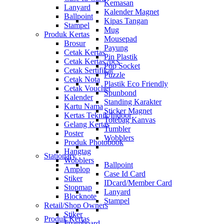
Kemasan
Lanyard
Kalender Magnet
Ballpoint
Kipas Tangan
Stampel
Mug
Produk Kertas
Mousepad
Brosur
Payung
Cetak Kertas
Pin Plastik
Cetak Kertas /pcs
Pop Socket
Cetak Sertifikat
Puzzle
Cetak Nota
Plastik Eco Friendly
Cetak Voucher
Spunbond
Kalender
Standing Karakter
Kartu Nama
Sticker Magnet
Kertas Teknik/Indoor
Totebag Kanvas
Gelang Kertas
Tumbler
Poster
Wobblers
Produk Photobook
Hangtag
Stationary
Wobblers
Ballpoint
Amplop
Case Id Card
Stiker
IDcard/Member Card
Stopmap
Lanyard
Blocknote
Stampel
Retail/Shop Owners
Stiker
Produk Kertas
Foamboard