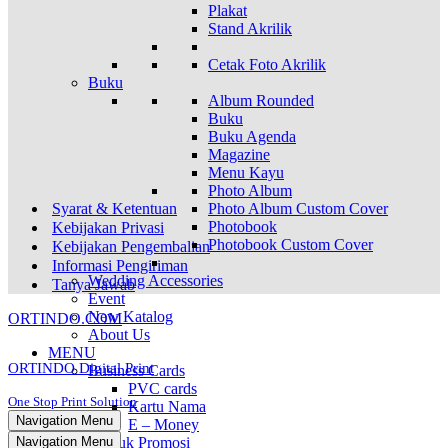
Plakat
Stand Akrilik
Cetak Foto Akrilik
Buku
Album Rounded
Buku
Buku Agenda
Magazine
Menu Kayu
Photo Album
Syarat & Ketentuan
Photo Album Custom Cover
Photobook
Kebijakan Privasi
Photobook Custom Cover
Kebijakan Pengembalian
Informasi Pengiriman
Wedding Accessories
Tanya Jawab
Event
New Katalog
ORTINDO.COM
About Us
MENU
ORTINDO Digital Print
Business Cards
PVC cards
One Stop Print Solution
Kartu Nama
Navigation Menu
E – Money
Navigation Menu
Produk Promosi