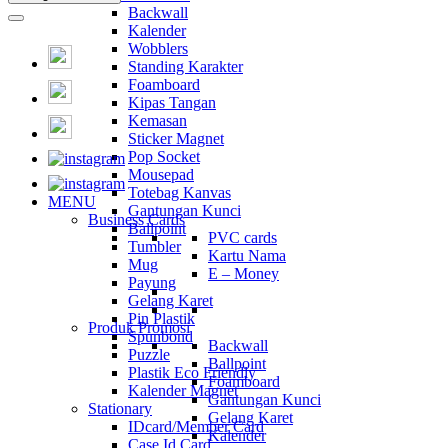
Backwall
Kalender
Wobblers
Standing Karakter
Foamboard
Kipas Tangan
Kemasan
Sticker Magnet
Pop Socket
Mousepad
Totebag Kanvas
MENU
Gantungan Kunci
Business Cards
Ballpoint
PVC cards
Tumbler
Kartu Nama
Mug
E – Money
Payung
Gelang Karet
Pin Plastik
Produk Promosi
Spunbond
Backwall
Puzzle
Ballpoint
Plastik Eco Friendly
Foamboard
Kalender Magnet
Gantungan Kunci
Stationary
Gelang Karet
IDcard/Member Card
Kalender
Case Id Card