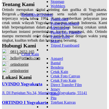
Stopmap
Tentang Kami
Wobblers
Ortindo merupakan digital printing dan grafika di Yogyakarta.
Bergerak dibidang percetakan serta sudah menjadi partner
Retail/Shop Owners
terpercaya sejak tahun 1991. Kami memberikan pelayanan jasa
Foamboard
cetak untuk wilayah Yogyakarta maupun seluruh Indonesia. Kami
Frame Foamboard
telah berpengalaman dalam hal pengadaan barang cetakan untuk
Menu Kayu
keperluan instansi pemerintahan, kantor, organisasi, dsb. Ortindo
Plastik Eco Friendly
mampu memenuhi order dalam jumlah besar dengan waktu yang
Popup Table
singkat, kualitas terbaik dan harga yang bersaing.
Stiker
Hubungi Kami
Tripod Foamboard
0811-2652-165
Cetak Kain
hello@ortindo.com
Apparel
Bantal
ortindoprint
Bendera
ortindoprint
Cetak Kain
Cetak Foto Canvas
Lokasi Kami
Cetak Foto Kain
UVINDO Yogyakarta
Direct Transfer Film
Jersey
Jl. DI Panjaitan No.34, Mantrijeron, Yogyakarta, 55141
Hijab
Pita
ORTINDO I Yogyakarta
Totebag Kanvas