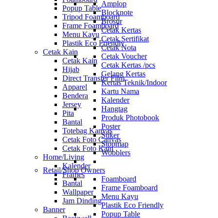
Amplop
Popup Table
Blocknote
Tripod Foamboard
Brosur
Frame Foamboard
Cetak Kertas
Menu Kayu
Cetak Sertifikat
Plastik Eco Friendly
Cetak Nota
Cetak Kain
Cetak Voucher
Cetak Kain
Cetak Kertas /pcs
Hijab
Gelang Kertas
Direct Transfer Film
Kertas Teknik/Indoor
Apparel
Kartu Nama
Bendera
Kalender
Jersey
Hangtag
Pita
Produk Photobook
Bantal
Poster
Totebag Kanvas
Stiker
Cetak Foto Canvas
Stopmap
Cetak Foto Kain
Wobblers
Home/Living
Kalender
Retail/Shop Owners
Frames
Foamboard
Bantal
Frame Foamboard
Wallpaper
Menu Kayu
Jam Dinding
Plastik Eco Friendly
Banner
Popup Table