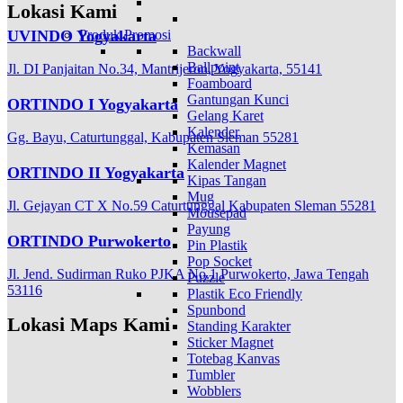
Lokasi Kami
UVINDO Yogyakarta
Produk Promosi
Backwall
Ballpoint
Jl. DI Panjaitan No.34, Mantrijeron, Yogyakarta, 55141
Foamboard
Gantungan Kunci
ORTINDO I Yogyakarta
Gelang Karet
Kalender
Gg. Bayu, Caturtunggal, Kabupaten Sleman 55281
Kemasan
Kalender Magnet
ORTINDO II Yogyakarta
Kipas Tangan
Mug
Jl. Gejayan CT X No.59 Caturtunggal Kabupaten Sleman 55281
Mousepad
Payung
ORTINDO Purwokerto
Pin Plastik
Pop Socket
Jl. Jend. Sudirman Ruko PJKA No.1 Purwokerto, Jawa Tengah
Puzzle
53116
Plastik Eco Friendly
Spunbond
Lokasi Maps Kami
Standing Karakter
Sticker Magnet
Totebag Kanvas
Tumbler
Wobblers