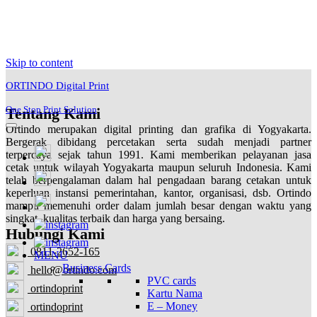
Skip to content
ORTINDO Digital Print
One Stop Print Solution
Tentang Kami
Ortindo merupakan digital printing dan grafika di Yogyakarta.
Bergerak dibidang percetakan serta sudah menjadi partner
terpercaya sejak tahun 1991. Kami memberikan pelayanan jasa
cetak untuk wilayah Yogyakarta maupun seluruh Indonesia. Kami
telah berpengalaman dalam hal pengadaan barang cetakan untuk
keperluan instansi pemerintahan, kantor, organisasi, dsb. Ortindo
mampu memenuhi order dalam jumlah besar dengan waktu yang
singkat, kualitas terbaik dan harga yang bersaing.
Hubungi Kami
0811-2652-165
MENU
Business Cards
hello@ortindo.com
PVC cards
ortindoprint
Kartu Nama
E – Money
ortindoprint