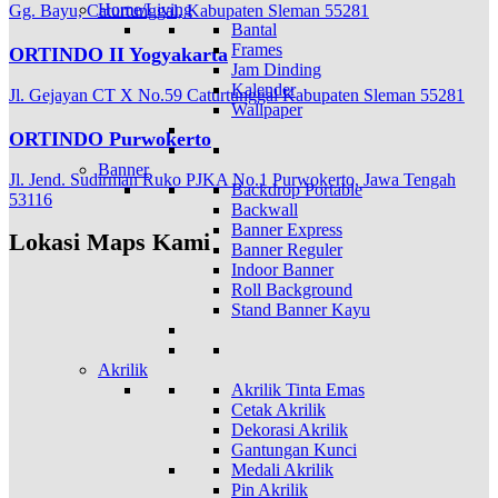
Home/Living
Gg. Bayu, Caturtunggal, Kabupaten Sleman 55281
Bantal
Frames
ORTINDO II Yogyakarta
Jam Dinding
Kalender
Jl. Gejayan CT X No.59 Caturtunggal Kabupaten Sleman 55281
Wallpaper
ORTINDO Purwokerto
Banner
Jl. Jend. Sudirman Ruko PJKA No.1 Purwokerto, Jawa Tengah
Backdrop Portable
53116
Backwall
Banner Express
Lokasi Maps Kami
Banner Reguler
Indoor Banner
Roll Background
Stand Banner Kayu
Akrilik
Akrilik Tinta Emas
Cetak Akrilik
Dekorasi Akrilik
Gantungan Kunci
Medali Akrilik
Pin Akrilik