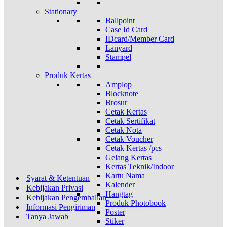
Stationary
Ballpoint
Case Id Card
IDcard/Member Card
Lanyard
Stampel
Produk Kertas
Amplop
Blocknote
Brosur
Cetak Kertas
Cetak Sertifikat
Cetak Nota
Cetak Voucher
Cetak Kertas /pcs
Gelang Kertas
Kertas Teknik/Indoor
Kartu Nama
Syarat & Ketentuan
Kalender
Kebijakan Privasi
Hangtag
Kebijakan Pengembalian
Produk Photobook
Informasi Pengiriman
Poster
Tanya Jawab
Stiker