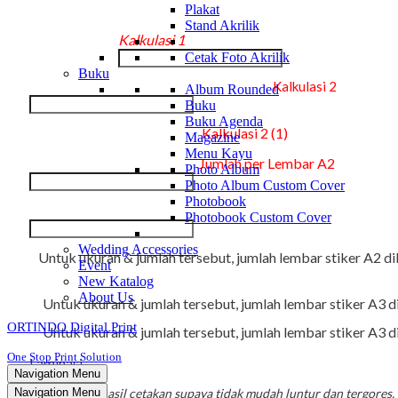
Plakat
Stand Akrilik
Kalkulasi 1
Cetak Foto Akrilik
Buku
Kalkulasi 2
Album Rounded
Buku
Buku Agenda
Kalkulasi 2 (1)
Magazine
Menu Kayu
Jumlah per Lembar A2
Photo Album
Photo Album Custom Cover
Photobook
Photobook Custom Cover
Wedding Accessories
Untuk ukuran & jumlah tersebut, jumlah lembar stiker A2 d
Event
New Katalog
About Us
Untuk ukuran & jumlah tersebut, jumlah lembar stiker A3 
ORTINDO Digital Print
Untuk ukuran & jumlah tersebut, jumlah lembar stiker A3 
One Stop Print Solution
Laminasi
Navigation Menu
*Melindungi hasil cetakan supaya tidak mudah luntur dan tergores,
Navigation Menu