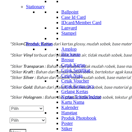
Stationary
Ballpoint
Case Id Card
IDcard/Member Card
Lanyard
Stampel
*Stiker
Chromo :
Bahan dari kertas glossy, mudah sobek, base mater
Produk Kertas
Amplop
Blocknote
*Stiker
Vinyl
terbuat dari plastik, tahan air, tidak mudah sobek, bas
Brosur
Cetak Kertas
*Stiker
Transparan :
Bahan dari plastik, tidak mudah robek, base mat
Cetak Sertifikat
*Stiker
Kraft :
Bahan dari kertas, mudah sobek, bertekstur agak kasa
Cetak Nota
*Stiker
Silver :
Bahan dari plastik, tidak mudah sobek, base material g
Cetak Voucher
Cetak Kertas /pcs
*Stiker
Gold:
Bahan dari plastik, tidak mudah sobek, base material g
Gelang Kertas
Kertas Teknik/Indoor
*Stiker
Hologrem :
Bahan dari plastik, tidak mudah sobek, tekstur 
Kartu Nama
Kalender
Hangtag
Produk Photobook
Poster
Stiker