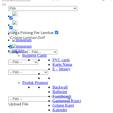
Harga Potong Per Lembar
*Catatan Laminasi Doff
MENU
Design File
Business Cards
PVC cards
Kartu Nama
E – Money
Produk Promosi
Backwall
Ballpoint
Foamboard
Gantungan Kunci
Upload File
Gelang Karet
Kalender