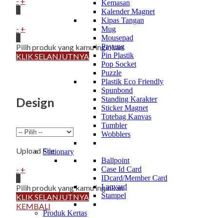
-
+
Kemasan
1
Kalender Magnet
Kipas Tangan
-
+
Mug
1
Mousepad
Pilih produk yang kamu inginkan
Payung
Pin Plastik
KLIK SELANJUTNYA
Pop Socket
Puzzle
Plastik Eco Friendly
Spunbond
Design
Standing Karakter
Sticker Magnet
Totebag Kanvas
Tumbler
Wobblers
Upload File
Stationary
Ballpoint
-
+
Case Id Card
IDcard/Member Card
1
Lanyard
Pilih produk yang kamu inginkan
Stampel
KLIK SELANJUTNYA
KEMBALI
Produk Kertas