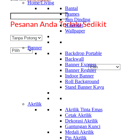
Home/Living
Bantal
Frames
Jam Dinding
Pesanan Anda Terlalu Sedikit
Kalender
Wallpaper
Banner
Backdrop Portable
Backwall
Banner Express
Banner Reguler
Indoor Banner
Roll Background
Stand Banner Kayu
Akrilik
Akrilik Tinta Emas
Cetak Akrilik
Dekorasi Akrilik
Gantungan Kunci
Medali Akrilik
Pin Akrilik