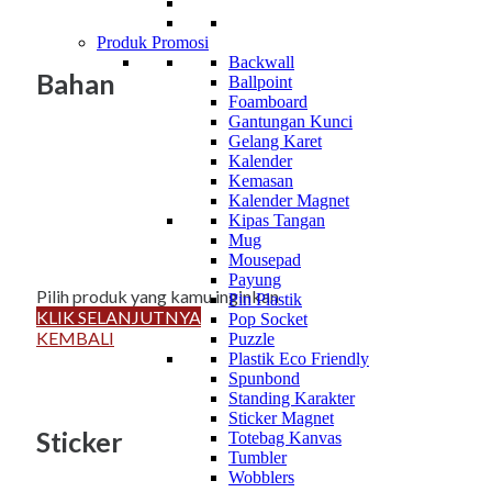
Produk Promosi
Backwall
Bahan
Ballpoint
Foamboard
Gantungan Kunci
Gelang Karet
Kalender
Kemasan
Kalender Magnet
Kipas Tangan
Mug
Mousepad
Payung
Pilih produk yang kamu inginkan
Pin Plastik
KLIK SELANJUTNYA
Pop Socket
KEMBALI
Puzzle
Plastik Eco Friendly
Spunbond
Standing Karakter
Sticker Magnet
Sticker
Totebag Kanvas
Tumbler
Wobblers