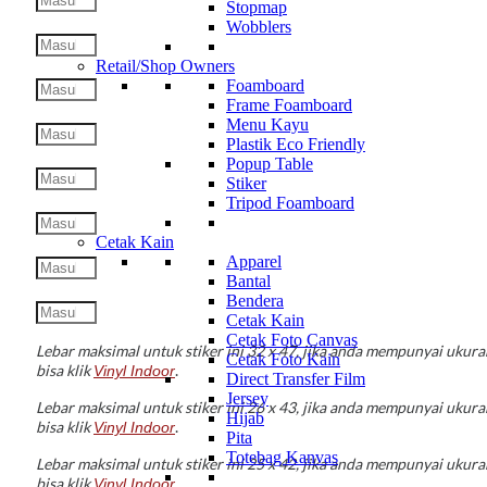
Stopmap
Wobblers
Retail/Shop Owners
Foamboard
Frame Foamboard
Menu Kayu
Plastik Eco Friendly
Popup Table
Stiker
Tripod Foamboard
Cetak Kain
Apparel
Bantal
Bendera
Cetak Kain
Cetak Foto Canvas
Lebar maksimal untuk stiker ini 32 x 47, jika anda mempunyai ukuran
Cetak Foto Kain
.
bisa klik
Vinyl Indoor
Direct Transfer Film
Jersey
Lebar maksimal untuk stiker ini 26 x 43, jika anda mempunyai ukuran
Hijab
.
bisa klik
Vinyl Indoor
Pita
Totebag Kanvas
Lebar maksimal untuk stiker ini 25 x 42, jika anda mempunyai ukuran
.
bisa klik
Vinyl Indoor